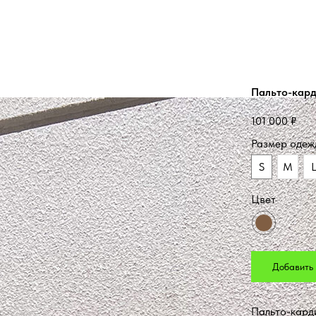
Пальто-кард
101 000
₽
Размер одеж
S
M
Цвет
Добавить 
Пальто-карди