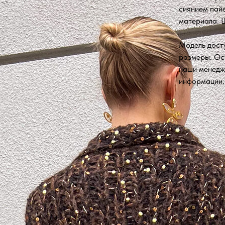
сиянием пайе
материала. Ш
Модель досту
размеры. Ос
наши менедж
информации.