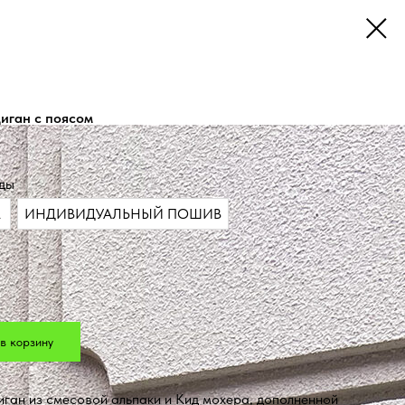
иган с поясом
ды
L
ИНДИВИДУАЛЬНЫЙ ПОШИВ
в корзину
ган из смесовой альпаки и Кид мохера, дополненной