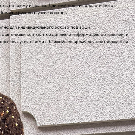
ток по всему изделию. Длинный пояс из аналогичного
ирокие рукава и узкие лацканы.
пна для индивидуального заказа под ваши
тавьте ваши контактные данные и информацию об изделии, и
еры свяжутся с вами в ближайшее время для подтверждения