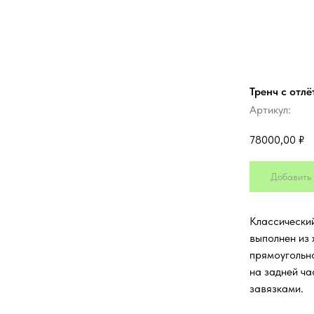
Тренч с отл
Артикул:
78000,00
₽
Добавить 
Классический
выполнен из 
прямоугольно
на задней ч
завязками.