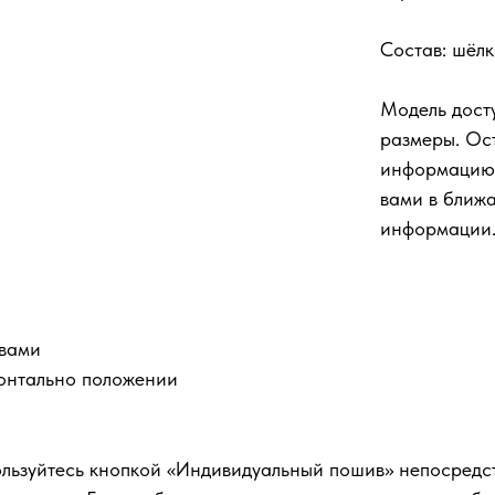
Состав: шёл
Модель дост
размеры. Ос
информацию 
вами в ближ
информации
твами
зонтально положении
ользуйтесь кнопкой «Индивидуальный пошив» непосредств