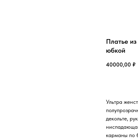
Платье из
юбкой
40000,00
₽
Добавить в 
Ультра женст
полупрозрач
декольте, р
ниспадающая
карманы по б