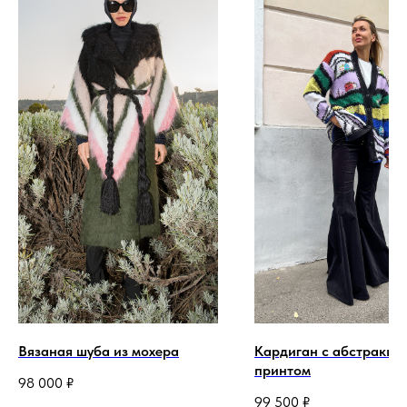
Вязаная шуба из мохера
Кардиган с абстракц
принтом
98 000
₽
99 500
₽