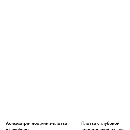
Асимметричное мини-платье
Платье с глубокой
из шифона
драпировкой из шёлка