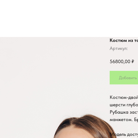
Костюм из т
Артикул:
56800,00
₽
Добавить 
Костюм-двойк
шерсти глубо
Рубашка зас
манжетом. Б
Модель досту