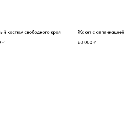
ый костюм свободного кроя
Жакет с аппликацией
0
₽
60 000
₽