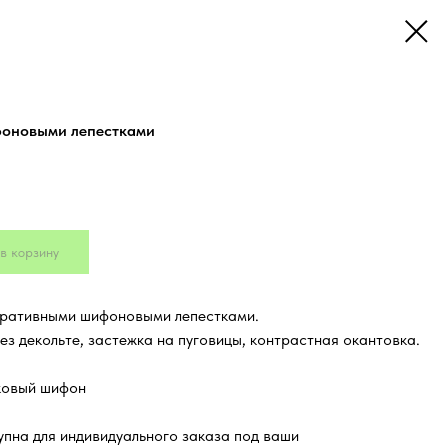
фоновыми лепестками
в корзину
оративными шифоновыми лепестками.
ез декольте, застежка на пуговицы, контрастная окантовка.
ковый шифон
пна для индивидуального заказа под ваши