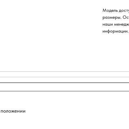
Модель досту
размеры. Ос
наши менедж
информации.
о положении