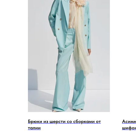
Брюки из шерсти со сборками от
Асимм
талии
шифо