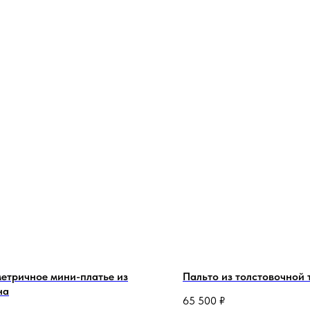
етричное мини-платье из
Пальто из толстовочной 
на
65 500
₽