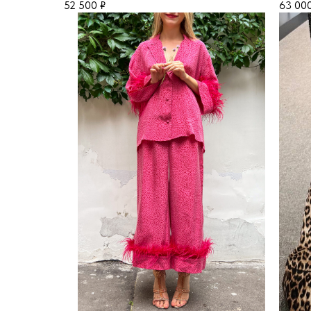
52 500
₽
63 00