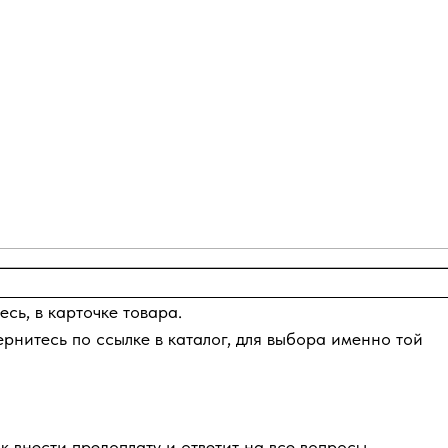
сь, в карточке товара.
ернитесь по ссылке в каталог, для выбора именно той
к внести предоплату и ответит на все вопросы