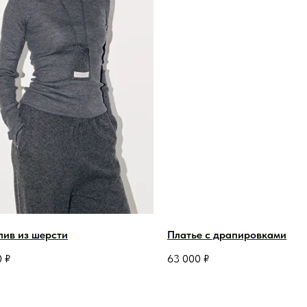
лив из шерсти
Платье с драпировками
0
₽
63 000
₽