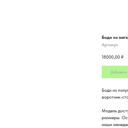
Боди из мяг
Артикул:
18000,00
₽
Добавить 
Боди из пол
воротник-сто
Модель досту
размеры. Ос
наши менедж