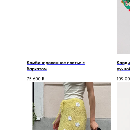
Комбинированное платье с
Карди
бархатом
ручно
75 600
₽
109 0