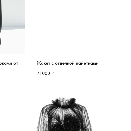
рками от
Жакет с отделкой пайетками
71 000
₽