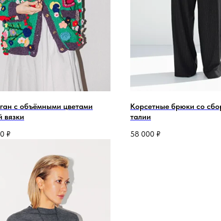
ган с объёмными цветами
Корсетные брюки со сбо
й вязки
талии
00
₽
58 000
₽