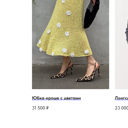
Юбка-кроше с цветами
Лонгс
31 500
₽
23 00