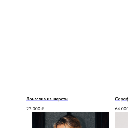
Лонгслив из шерсти
Сараф
23 000
₽
64 00