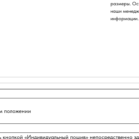
размеры. Ос
наши менедж
информации.
ом положении
ь кнопкой «Индивидуальный пошив» непосредственно зде