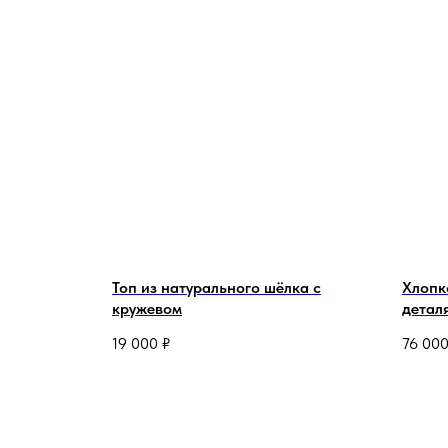
Топ из натурального шёлка с
Хлопк
кружевом
детал
19 000
₽
76 00