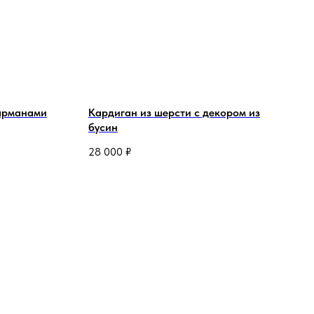
карманами
Кардиган из шерсти с декором из
бусин
28 000
₽