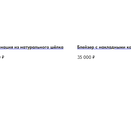
нация из натурального шёлка
Блейзер с накладными 
0
₽
35 000
₽