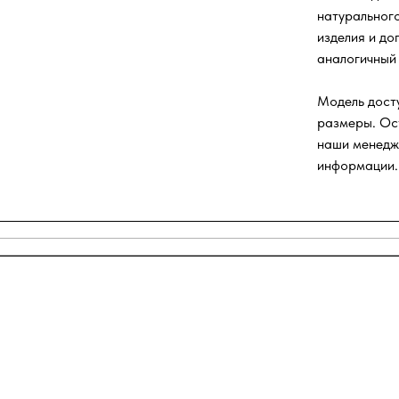
натуральног
изделия и до
аналогичный 
Модель досту
размеры. Ос
наши менедж
информации.