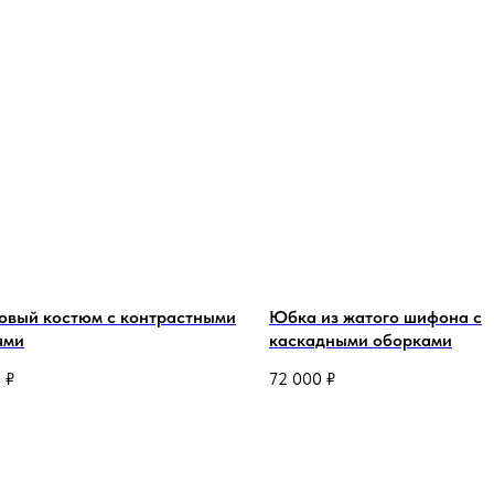
овый костюм с контрастными
Юбка из жатого шифона с
ями
каскадными оборками
0
₽
72 000
₽