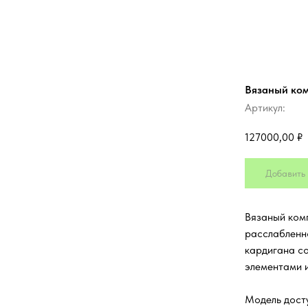
Вязаный ком
Артикул:
127000,00
₽
Добавить 
Вязаный комп
расслабленн
кардигана с
элементами и
Модель досту