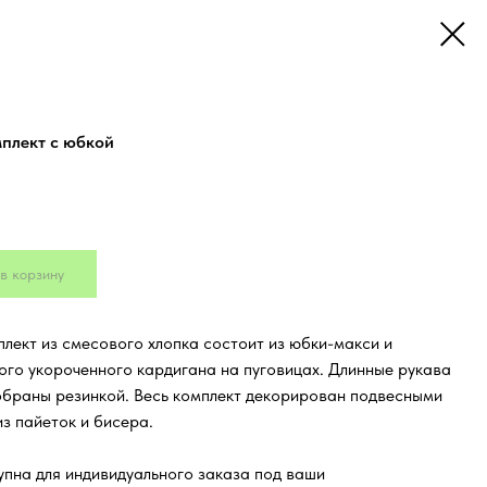
плект с юбкой
в корзину
лект из смесового хлопка состоит из юбки-макси и
ого укороченного кардигана на пуговицах. Длинные рукава
обраны резинкой. Весь комплект декорирован подвесными
з пайеток и бисера.
пна для индивидуального заказа под ваши