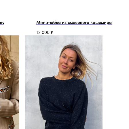
ку
Мини-юбка из смесового кашемира
12 000
₽