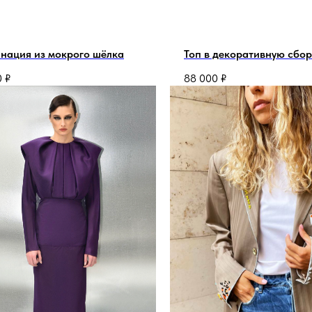
нация из мокрого шёлка
Топ в декоративную сбор
0
₽
88 000
₽