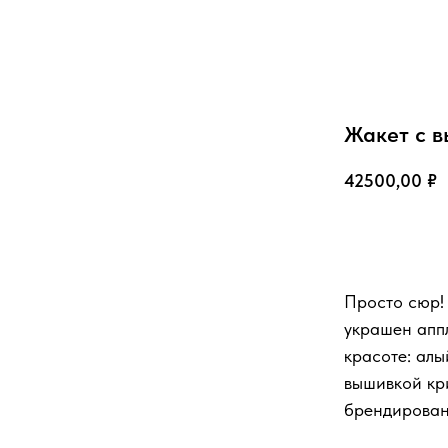
Жакет с 
42500,00
₽
Добавить в 
Просто сюр!
украшен аппл
красоте: алы
вышивкой кр
брендирован