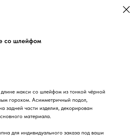
е со шлейфом
корзину
 длине макси со шлейфом из тонкой чёрной
пным горохом. Асимметричный подол,
на задней части изделия, декорирован
сновного материала.
упна для индивидуального заказа под ваши