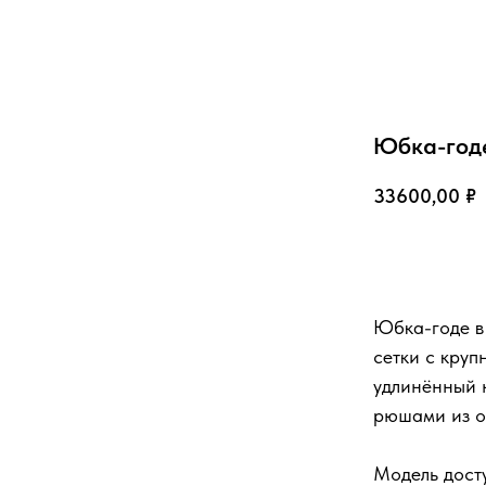
Юбка-год
33600,00
₽
Добавить в 
Юбка-годе в
сетки с кру
удлинённый 
рюшами из о
Модель дост