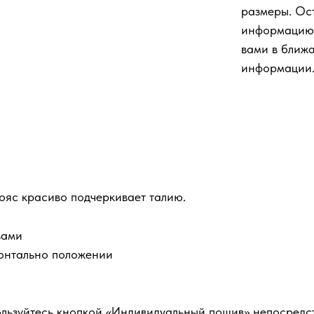
размеры. Ос
информацию 
вами в ближ
информации
ояс красиво подчеркивает талию.
вами
зонтально положении
ользуйтесь кнопкой «Индивидуальный пошив» непосредств