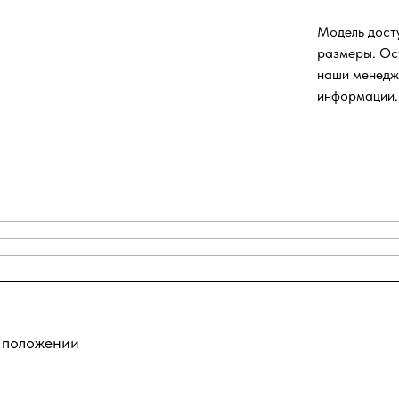
Модель досту
размеры. Ос
наши менедж
информации.
о положении