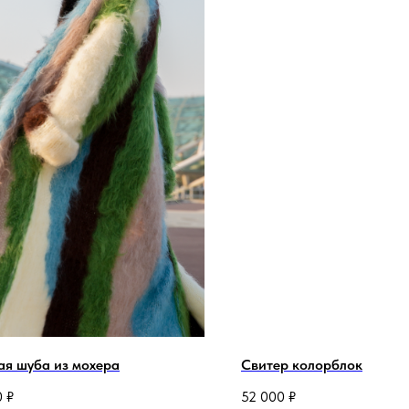
ая шуба из мохера
Свитер колорблок
0
₽
52 000
₽