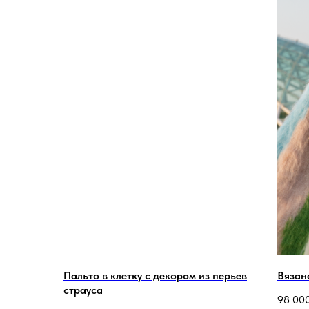
Пальто в клетку с декором из перьев
Вязан
страуса
98 00