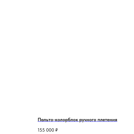
Пальто-колорблок ручного плетения
155 000
₽