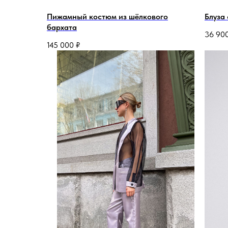
Пижамный костюм из шёлкового
Блуза
бархата
36 90
145 000
₽