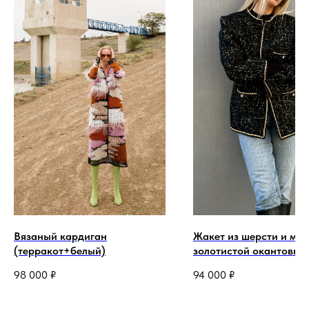
Вязаный кардиган
Жакет из шерсти и мох
(терракот+белый)
золотистой окантовко
98 000
₽
94 000
₽