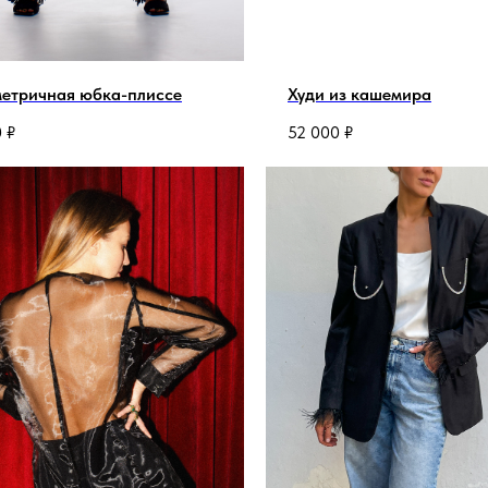
етричная юбка-плиссе
Худи из кашемира
0
₽
52 000
₽