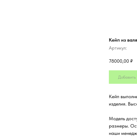
Кейп из вал
Артикул:
78000,00
₽
Добавить 
Кейп выполне
изделия. Выс
Модель досту
размеры. Ос
наши менедж